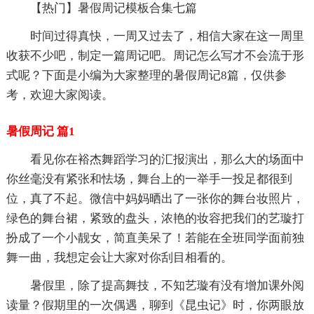
【热门】暑假周记模板合集七篇
时间过得真快，一周又过去了，相信大家在这一周里
收获不少吧，制定一篇周记吧。周记怎么写才不会流于形
式呢？下面是小编为大家整理的暑假周记8篇，仅供参
考，欢迎大家阅读。
暑假周记 篇1
看见你在裕杰舞蹈学习的汇报演出，那么大的场面中
你丝毫没有紧张和怯场，舞台上的一举手一投足都很到
位，真了不起。微信中妈妈晒出了一张你的舞台妆照片，
绿色的舞台裙，紧致的盘头，浓艳的妆容把我们的艺璇打
扮成了一个小靓女，简直美呆了！若能在全班同学面前独
舞一曲，我想定会让大家对你刮目相看的。
暑假里，除了提高舞技，不知艺璇有没有增加课外阅
读量？假期里的一次偶遇，聊到《昆虫记》时，你两眼放