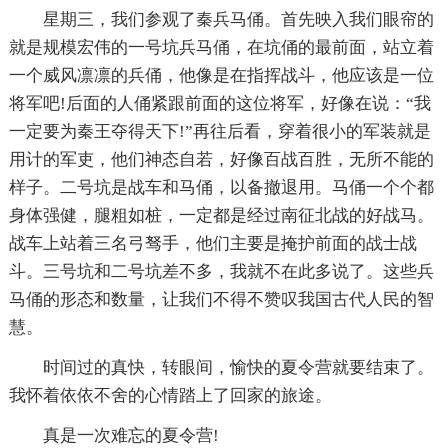
星期三，我们参观了秦兵马俑。首先映入我们眼帘的
就是规模宏伟的一号坑兵马俑，在坑俑的最前面，站立着
一个威风凛凛的兵俑，他像是在指挥战斗，他应该是一位
将军吧!后面的人俑紧跟前面的这位将军，好像在说：“我
一定要为秦王夺得天下!”再往后看，穿着很小的军装就是
用计的军吏，他们神态自若，好像百战百胜，无所不能的
样子。二号坑是战车和马俑，以备撤退用。马俑一个个都
身体强健，腿粗如桩，一定都是经过南征北战的好战马。
战车上站着三名弓驽手，他们主要是掩护前面的战士战
斗。三号坑和二号坑差不多，我就不在此多说了。这些兵
马俑的形态和数量，让我们不得不赞叹我国古代人民的智
慧。
时间过的真快，转眼间，愉快的夏令营就要结束了。
我怀着依依不舍的心情踏上了回家的旅途。
真是一次难忘的夏令营!