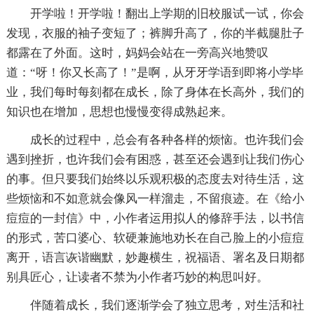
开学啦！开学啦！翻出上学期的旧校服试一试，你会
发现，衣服的袖子变短了；裤脚升高了，你的半截腿肚子
都露在了外面。这时，妈妈会站在一旁高兴地赞叹
道：“呀！你又长高了！”是啊，从牙牙学语到即将小学毕
业，我们每时每刻都在成长，除了身体在长高外，我们的
知识也在增加，思想也慢慢变得成熟起来。
成长的过程中，总会有各种各样的烦恼。也许我们会
遇到挫折，也许我们会有困惑，甚至还会遇到让我们伤心
的事。但只要我们始终以乐观积极的态度去对待生活，这
些烦恼和不如意就会像风一样溜走，不留痕迹。在《给小
痘痘的一封信》中，小作者运用拟人的修辞手法，以书信
的形式，苦口婆心、软硬兼施地劝长在自己脸上的小痘痘
离开，语言诙谐幽默，妙趣横生，祝福语、署名及日期都
别具匠心，让读者不禁为小作者巧妙的构思叫好。
伴随着成长，我们逐渐学会了独立思考，对生活和社