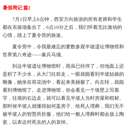
暑假周记 篇2
7月1日早上6点钟，西安方向旅游的所有老师和学生
都在东操场集合了，6点10分之后，我们怀着无比激动的
心情，踏上了夏令营的旅途。
夏令营中，令我最难忘的要数参观半坡遗址博物馆和
世界第八奇迹——秦兵马俑。
到达半坡遗址博物馆时，雨虽已经停了，但地面上还
是积了不少水，从大门往前走，一眼就能看到半坡姑娘的
雕像，她坐在荷花池中，看起来美丽极了。向左转，就能
看到博物馆了。走进博物馆，你会看见一个墙壁上写着
字，往墙的右边走，就可以看见半坡人当时房屋和棺材。
那时候半坡人就懂得如何盖房子、给死人埋葬，我们无不
被半坡人的智慧所折服，他们给一般人埋葬时都会放上陶
瓷，以表达对死去的人的哀悼。