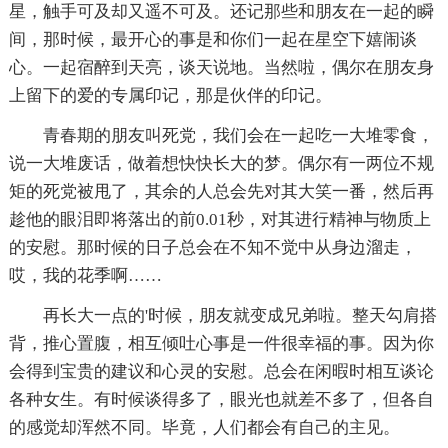
星，触手可及却又遥不可及。还记那些和朋友在一起的瞬
间，那时候，最开心的事是和你们一起在星空下嬉闹谈
心。一起宿醉到天亮，谈天说地。当然啦，偶尔在朋友身
上留下的爱的专属印记，那是伙伴的印记。
青春期的朋友叫死党，我们会在一起吃一大堆零食，
说一大堆废话，做着想快快长大的梦。偶尔有一两位不规
矩的死党被甩了，其余的人总会先对其大笑一番，然后再
趁他的眼泪即将落出的前0.01秒，对其进行精神与物质上
的安慰。那时候的日子总会在不知不觉中从身边溜走，
哎，我的花季啊……
再长大一点的'时候，朋友就变成兄弟啦。整天勾肩搭
背，推心置腹，相互倾吐心事是一件很幸福的事。因为你
会得到宝贵的建议和心灵的安慰。总会在闲暇时相互谈论
各种女生。有时候谈得多了，眼光也就差不多了，但各自
的感觉却浑然不同。毕竟，人们都会有自己的主见。