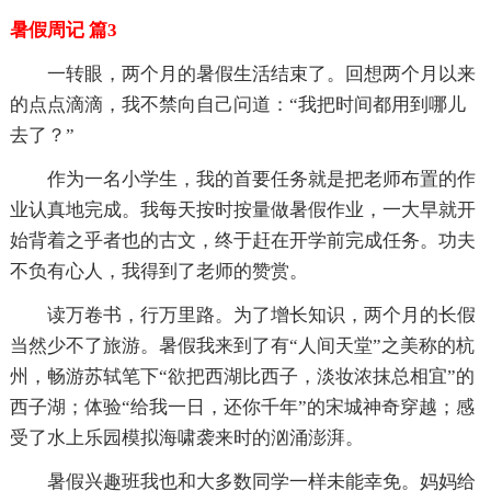
暑假周记 篇3
一转眼，两个月的暑假生活结束了。回想两个月以来
的点点滴滴，我不禁向自己问道：“我把时间都用到哪儿
去了？”
作为一名小学生，我的首要任务就是把老师布置的作
业认真地完成。我每天按时按量做暑假作业，一大早就开
始背着之乎者也的古文，终于赶在开学前完成任务。功夫
不负有心人，我得到了老师的赞赏。
读万卷书，行万里路。为了增长知识，两个月的长假
当然少不了旅游。暑假我来到了有“人间天堂”之美称的杭
州，畅游苏轼笔下“欲把西湖比西子，淡妆浓抹总相宜”的
西子湖；体验“给我一日，还你千年”的宋城神奇穿越；感
受了水上乐园模拟海啸袭来时的汹涌澎湃。
暑假兴趣班我也和大多数同学一样未能幸免。妈妈给