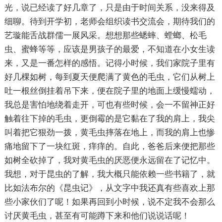
光，说已经读了好几章了，只是由于时间关系，没来得及
细聊。待到开学初，老师会组织读书交流会，期待我们的
艺璇能舌战群儒一展风采。想想那些蟋蟀、螳螂、松毛
虫、蜜蜂等等，应该是男孩子的最爱，不知道在小女生读
来，又是一番怎样的感悟。记得小时候，我们家院子里有
好几棵如树，每到夏天便爬满了黄色的毛虫，它们从树上
吐一根丝倒挂着吊下来，便在院子里的地面上缓慢蠕动，
我总是害怕地绕着走开，可也有些时候，会一不留神正好
触着往下掉的毛虫，更倒霉的是它黏在了我的肩上，我尖
叫着把它狠劲一拨，黄毛虫摔落在地上，而我的肩上也惨
痛地留下了一块红斑，痒痒的。自此，爸爸后来便把那些
如树全砍掉了，我对黄毛虫的厌恶便永远留在了记忆中。
我想，对于昆虫的了解，我大概只能依赖一些书籍了，就
比如法布尔的《昆虫记》，从文字中我还真有些喜欢上那
些小家伙们了呢！如果再回到小时候，说不定我不会那么
讨厌黄毛虫，甚至有可能蹲下来和他们说说话呢！