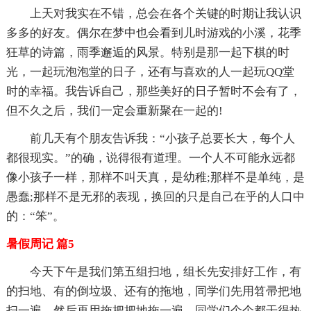
上天对我实在不错，总会在各个关键的时期让我认识
多多的好友。偶尔在梦中也会看到儿时游戏的小溪，花季
狂草的诗篇，雨季邂逅的风景。特别是那一起下棋的时
光，一起玩泡泡堂的日子，还有与喜欢的人一起玩QQ堂
时的幸福。我告诉自己，那些美好的日子暂时不会有了，
但不久之后，我们一定会重新聚在一起的!
前几天有个朋友告诉我：“小孩子总要长大，每个人
都很现实。”的确，说得很有道理。一个人不可能永远都
像小孩子一样，那样不叫天真，是幼稚;那样不是单纯，是
愚蠢;那样不是无邪的表现，换回的只是自己在乎的人口中
的：“笨”。
暑假周记 篇5
今天下午是我们第五组扫地，组长先安排好工作，有
的扫地、有的倒垃圾、还有的拖地，同学们先用笤帚把地
扫一遍，然后再用拖把把地拖一遍，同学们个个都干得热