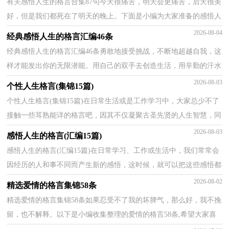
有关感悟人生的格言合集87句今天很痛苦，明天会更痛苦，后天很美
好，但是我们都死在了明天的晚上。下面是小编为大家准备的感悟人
生的格言87句,欢迎阅读，希望大家能够喜欢。1、将一...
2026-08-04
经典感悟人生的格言汇编46条
经典感悟人生的格言汇编46条勇敢地接受挑战，不断地超越自我，这
样才能发出你的无限潜能。用自己的双手去创造生活，用辛勤的汗水
实现人生的梦想。下面是小编收集整理的感悟人生的...
2026-08-03
个性人生格言(集锦15篇)
个性人生格言(集锦15篇)在日常生活或是工作学习中，大家总少不了
接触一些耳熟能详的格言吧，因其不仅凝聚古圣先贤的人生智慧，同
时也具备简练生动的表达方式。从句法结构角度说，格...
2026-08-03
感悟人生的格言(汇编15篇)
感悟人生的格言(汇编15篇)在日常学习、工作或生活中，我们常常会
因经历的人和事不同而产生新的感悟，这时候，就可以把这些感悟都
记录下来，让自己铭记于心。不过，你知道怎样记录感悟...
2026-08-02
精选爱情的格言集锦58条
精选爱情的格言集锦58条如果忍受不了我的坏脾气，那么好，我不挽
留，也不解释。以下是小编收集整理的爱情的格言58条,希望大家喜
欢。1、我发现，现在越来越跟不上你的脚步，纵使很努力...