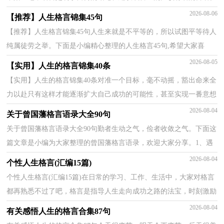
那些被广泛运用的名言都是什么样子的呢？下面是小编...
2026-08-06
【推荐】人生格言锦集45句
【推荐】人生格言锦集45句人生来就是不平等的，所以试图平等待人
纯属徒劳之举。下面是小编精心整理的人生格言45句,希望大家喜
欢。1、在天才和勤奋之间，我毫不迟疑地选择勤奋，它...
2026-08-05
【实用】人生的格言锦集40条
【实用】人生的格言锦集40条对准一个目标，毫不动摇，豁出命来全
力以赴只有这样才能逐渐扩大自己成功的可能性，甚至实现一番意想
不到的事业。——德田虎雄以下是小编为大家整理的...
2026-08-04
关于曾国藩格言语录大全90句
关于曾国藩格言语录大全90句勤者生动之气，俭者收敛之气。下面这
篇文章是小编为大家整理的曾国藩格言语录，欢迎大家分享。1、遇
忧患横逆之来，当稍忍以待其定。2、放开手，使开胆，不...
2026-08-04
个性人生格言(汇编15篇)
个性人生格言(汇编15篇)在日常的学习、工作、生活中，大家对格言
都再熟悉不过了吧，格言是指导人生走向成功之路的法宝，时刻激励
人生取得进步。那么问题来了，到底什么样的格言才经...
2026-08-04
有关感悟人生的格言合集87句