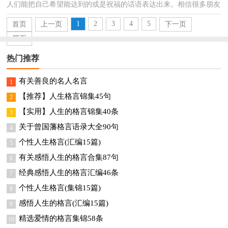
人们能把自己希望能达到的或是祝福的话语表达出来。相信很多朋友
都对写寄语感到非常苦恼吧，以下是小编整理的关于...
1
2
3
4
5
首页
上一页
下一页
尾页
热门推荐
有关善良的名人名言
1
【推荐】人生格言锦集45句
2
【实用】人生的格言锦集40条
3
关于曾国藩格言语录大全90句
4
个性人生格言(汇编15篇)
5
有关感悟人生的格言合集87句
6
经典感悟人生的格言汇编46条
7
个性人生格言(集锦15篇)
8
感悟人生的格言(汇编15篇)
9
精选爱情的格言集锦58条
10