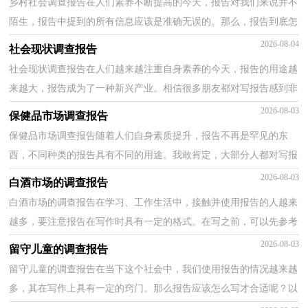
乡村社会调查报告在人们素养不断提高的今天，报告对我们来说并不
陌生，报告中提到的所有信息应该是准确无误的。那么，报告到底怎
么写才合适呢？下面是小编为大家整理的乡村社会调查...
2026-08-04
社会现状调查报告
社会现状调查报告在人们越来越注重自身素养的今天，报告的用途越
来越大，报告成为了一种新兴产业。相信很多朋友都对写报告感到非
常苦恼吧，以下是小编整理的社会现状调查报告，仅供...
2026-08-03
保健品市场调查报告
保健品市场调查报告随着人们自身素质提升，报告不再是罕见的东
西，不同种类的报告具有不同的用途。我敢肯定，大部分人都对写报
告很是头疼的，下面是小编为大家收集的保健品市场调查...
2026-08-03
白酒市场的调查报告
白酒市场的调查报告在学习、工作生活中，接触并使用报告的人越来
越多，要注意报告在写作时具有一定的格式。在写之前，可以先参考
范文，以下是小编为大家整理的白酒市场的调查报告，仅...
2026-08-03
留守儿童的调查报告
留守儿童的调查报告在当下这个社会中，我们使用报告的情况越来越
多，其在写作上具有一定的窍门。那么报告应该怎么写才合适呢？以
下是小编精心整理的留守儿童的调查报告，供大家参考...