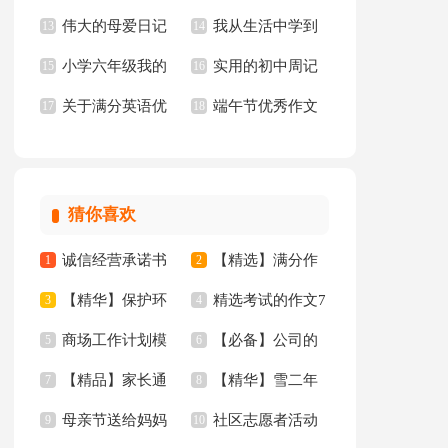
伟大的母爱日记
我从生活中学到
作文合集10篇
13
年级小学作文汇编6
14
小学六年级我的
实用的初中周记
15
了语文作文15篇
16
篇
关于满分英语优
端午节优秀作文
同桌作文
17
汇总五篇
18
秀作文锦集10篇
【推荐】
猜你喜欢
诚信经营承诺书
【精选】满分作
1
2
【精华】保护环
精选考试的作文7
范文汇编6篇
3
文300字汇总九篇
4
商场工作计划模
【必备】公司的
境倡议书汇总八篇
5
篇
6
【精品】家长通
【精华】雪二年
板集合九篇
7
通知四篇
8
母亲节送给妈妈
社区志愿者活动
知合集10篇
9
级作文锦集6篇
10