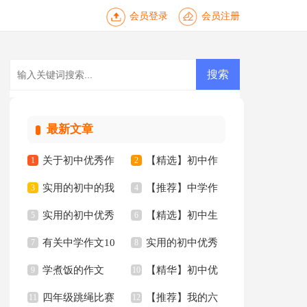
会员登录
会员注册
最新文章
关于初中优秀作
【精选】初中作
1
2
实用的初中的我
【推荐】中学作
文4篇
3
文集合八篇
4
实用的初中优秀
【精选】初中生
作文3篇
5
文300字九篇
6
有关中学作文10
实用的初中优秀
作文6篇
7
作文集合8篇
8
学煮饭的作文
【精华】初中优
篇
9
作文10篇
10
四年级跳绳比赛
【推荐】我的六
11
秀作文10篇
12