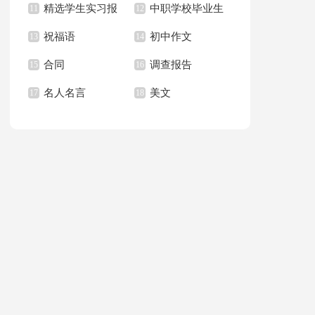
精选学生实习报
中职学校毕业生
的一封信
11
总结15篇
12
祝福语
初中作文
告合集10篇
13
求职信
14
合同
调查报告
15
16
名人名言
美文
17
18