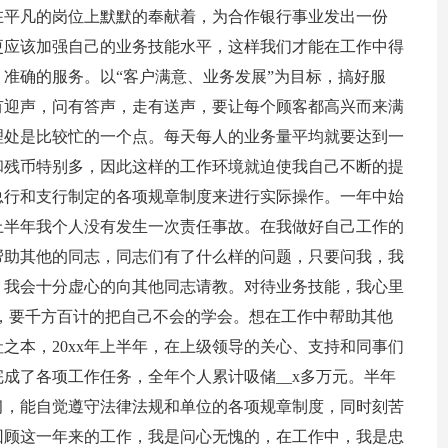
在平凡的岗位上默默的奉献着，为合作银行事业发出一份
更应该加强自己的业务技能水平，这样我们才能在工作中得
准确的服务。以“客户满意、业务发展”为目标，搞好服
有迎声，问有答声，走有送声，要让每个顾客都高兴而来满
分理处是比较忙的一个点。每天每人的业务量平均就要达到一
和残币特别多，因此这样的工作环境就迫使我自己不断的提
总行和支行制定的各项规章制度来进行实际操作。一年中始
年上半年我个人没有发生一次责任事故。在我做好自己工作的
帮助其他的同志，同志们有了什么样的问题，只要问我，我
，我会十分虚心的向其他同志请教。对待业务技能，我心里
，要千方百计的把自己不会的学会。想在工作中帮助其他
之本，20xx年上半年，在上级领导的关心、支持和同事们
成了各项工作任务，全年个人累计吸储__x多万元。半年
习，能自觉遵守法律法规和单位的各项规章制度，同时刻苦
回顾这一年来的工作，我是问心无愧的，在工作中，我是忠