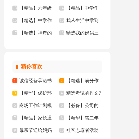
【精品】六年级
【精品】中学作
文400字九篇
13
文四篇
14
【精选】中学作
我从生活中学到
年的作文3篇
15
文汇总九篇
16
【精选】神奇的
精选我的妈妈三
文600字合集8篇
17
了语文作文(15篇)
18
三年级作文300字锦
年级作文锦集四篇
集八篇
猜你喜欢
诚信经营承诺书
【精选】满分作
1
2
【精华】保护环
精选考试的作文7
范文汇编6篇
3
文300字汇总九篇
4
商场工作计划模
【必备】公司的
境倡议书汇总八篇
5
篇
6
【精品】家长通
【精华】雪二年
板集合九篇
7
通知四篇
8
母亲节送给妈妈
社区志愿者活动
知合集10篇
9
级作文锦集6篇
10