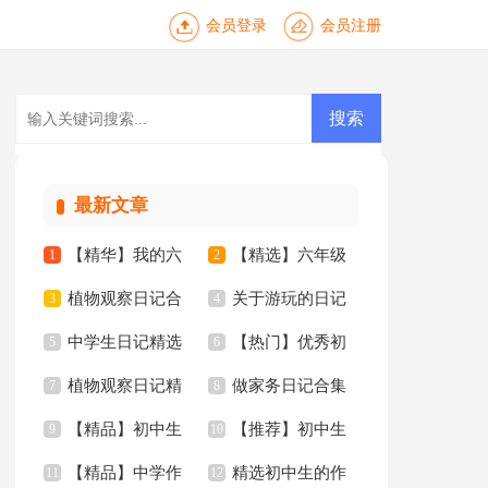
会员登录
会员注册
最新文章
【精华】我的六
【精选】六年级
1
2
植物观察日记合
关于游玩的日记
年级小学作文锦集6
3
年的作文300字8篇
4
中学生日记精选
【热门】优秀初
集15篇
5
15篇
6
篇
植物观察日记精
做家务日记合集
15篇
7
中作文集锦七篇
8
【精品】初中生
【推荐】初中生
选15篇
9
15篇
10
【精品】中学作
精选初中生的作
作文合集十篇
11
的作文三篇
12