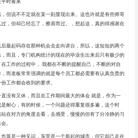
在平时看来
远，但说不不定就在某一刻显现出来。这也许就是有些师哥
见过，但却己经忘了，擦肩而过。，想起这，真的得感谢在
以后最起码存在那种机会去走向讲台，所以，这短短的两个
练，而且，专门机构统计的现在的毕业生出来后只有极少的
在工作的过程中， 我都在不断的提醒自己，不断的对自
作，而老板常常强调的就是每个员工都必需要有认真负责的
一份工作都会收到的要求。
直没有又休，而且在工作期间最大的体会 就是，作为一
就是耐心，有的时侯，一个问题还得重复很多遍，这个时
该站在对方的角度去看，去感受，慢慢的但有了分冷静的习
体会。
，也算是一种见识，东莞是一个新起的城市，但它却己走在