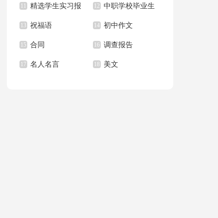
精选学生实习报
中职学校毕业生
的一封信
11
总结15篇
12
祝福语
初中作文
告合集10篇
13
求职信
14
合同
调查报告
15
16
名人名言
美文
17
18