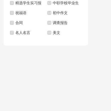
精选学生实习报
中职学校毕业生
的一封信
11
总结15篇
12
祝福语
初中作文
告合集10篇
13
求职信
14
合同
调查报告
15
16
名人名言
美文
17
18