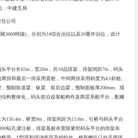
位：中建五局
责任公司
顾3000吨级)，分别为1#综合泊位以及2#重件泊位，设计
。
头平台长65m，宽20m，共10品排架，排架间距7m，码头
前两排和最后一排采用直桩，中间两排采用斜度为4;1斜桩,
、预制轨道梁、纵梁、前后边梁，预制面板厚200mm、现
砼使结构整体化，码头前沿设靠船构件及两层系船平台，配橡
150.4m，桥宽9m，排架间距为15.0m，引桥与码头平台
φ800钻孔灌注桩，排架基桩布置除紧邻码头平台的排架布
浇横梁，T型梁和现浇面层及护轮坎，梯形喇叭口处采用现