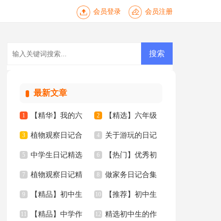
会员登录
会员注册
最新文章
【精华】我的六
【精选】六年级
1
2
植物观察日记合
关于游玩的日记
年级小学作文锦集6
3
年的作文300字8篇
4
中学生日记精选
【热门】优秀初
集15篇
5
15篇
6
篇
植物观察日记精
做家务日记合集
15篇
7
中作文集锦七篇
8
【精品】初中生
【推荐】初中生
选15篇
9
15篇
10
【精品】中学作
精选初中生的作
作文合集十篇
11
的作文三篇
12