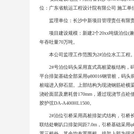
位：广东省航运工程设计院有限公司 施工单
监理单位：长沙中新项目管理责任有限
项目建设规模：新建2个20xx吨级泊位(兼
年吞吐量70万吨。
本公司监理工作范围为2#泊位水工工程
2#号泊位码头采用直式高桩梁板结构，码
平台排架基础全部采用φ80016钢管桩，码头
桩端进入卵石层。上部结构为现浇钢筋砼横梁
浇砼面层及磨耗曾170mm，通过现浇节点
胶护弦DA-A400HL1500。
2#泊位引桥采用高桩排架式结构，引桥长为
联结处喇叭口排架间距7.0m，引桥基础采用
置三根外，其余均布置两根。排架上部为现