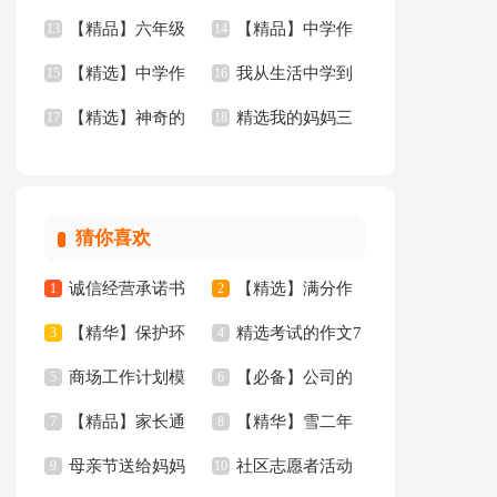
【精品】六年级
【精品】中学作
文400字九篇
13
文四篇
14
【精选】中学作
我从生活中学到
年的作文3篇
15
文汇总九篇
16
【精选】神奇的
精选我的妈妈三
文600字合集8篇
17
了语文作文(15篇)
18
三年级作文300字锦
年级作文锦集四篇
集八篇
猜你喜欢
诚信经营承诺书
【精选】满分作
1
2
【精华】保护环
精选考试的作文7
范文汇编6篇
3
文300字汇总九篇
4
商场工作计划模
【必备】公司的
境倡议书汇总八篇
5
篇
6
【精品】家长通
【精华】雪二年
板集合九篇
7
通知四篇
8
母亲节送给妈妈
社区志愿者活动
知合集10篇
9
级作文锦集6篇
10