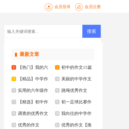
会员登录
会员注册
最新文章
【热门】我的六
初中的作文15篇
1
2
【精品】中学作
美丽的中学作文
年级小学作文四篇
3
4
实用的六年级作
跳绳优秀作文
文合集七篇
5
300字合集5篇
6
【精选】初中作
初一足球比赛作
文集合8篇
7
8
调查的优秀作文
我向往的中学作
文集合7篇
9
文
10
优秀的作文
优秀的作文【推
11
文汇编六篇
12