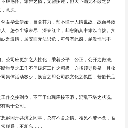
，不胜感怀。难舍之情，无需多述，但天下确无不散之宴
三，意决。
，然吾毕业伊始，自食其力，却不懂于人情世故，故而导致
雅人，怎奈尘缘未尽，深眷红尘，却愈陷其中难以自拔。实
而缺乏激情，居安而无法思危，每每有此感，越发惶恐不
句。公司应更加之人性化，秉着公平，公正，公开之做法。
不断重复之工作不但破坏工作之积极，亦招领导质疑，且收
公司集体活动极少，换言之即公司缺文化之氛围，若欲长足
之工作交接到位，不至于出现应接不暇，混乱不堪之状况。
望有助于公司。
每想起同舟共济之同事，总有不舍之情。相见不若怀念，吾
，常联系，不相忘……