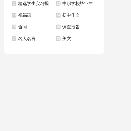
精选学生实习报
中职学校毕业生
的一封信
11
总结15篇
12
祝福语
初中作文
告合集10篇
13
求职信
14
合同
调查报告
15
16
名人名言
美文
17
18