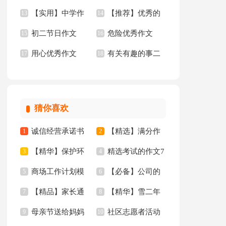
【实用】中学作
【推荐】优秀的
【荐】
13
荐】
14
初二节日作文
危险优秀作文
文汇编7篇
15
作文
16
用心优秀作文
有关有趣的事二
17
18
年级作文锦集八篇
猜你喜欢
诚信经营承诺书
【精选】满分作
1
2
【精华】保护环
精选考试的作文7
范文汇编6篇
3
文300字汇总九篇
4
商场工作计划模
【必备】公司的
境倡议书汇总八篇
5
篇
6
【精品】家长通
【精华】雪二年
板集合九篇
7
通知四篇
8
母亲节送给妈妈
社区志愿者活动
知合集10篇
9
级作文锦集6篇
10