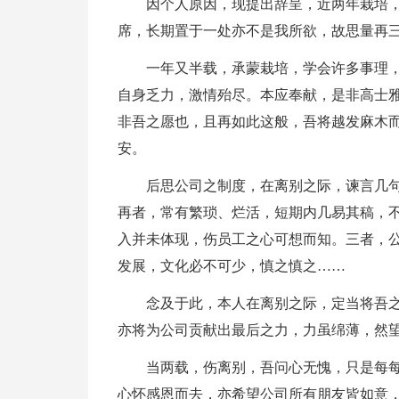
因个人原因，现提出辞呈，近两年栽培
席，长期置于一处亦不是我所欲，故思量再
一年又半载，承蒙栽培，学会许多事理
自身乏力，激情殆尽。本应奉献，是非高士
非吾之愿也，且再如此这般，吾将越发麻木
安。
后思公司之制度，在离别之际，谏言几
再者，常有繁琐、烂活，短期内几易其稿，
入并未体现，伤员工之心可想而知。三者，
发展，文化必不可少，慎之慎之……
念及于此，本人在离别之际，定当将吾
亦将为公司贡献出最后之力，力虽绵薄，然
当两载，伤离别，吾问心无愧，只是每
心怀感恩而去，亦希望公司所有朋友皆如意