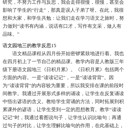
研究，不努力工作与反思，我会走得很慢，很慢，甚至会
影响了学生的“行走”，那真是误人子弟了呀。在此，我很
想和大家，和学生共勉：让我们走在学习语文之旅时，努
力做到“读书有内涵，说话有口才，写作有文采，做人有
品味。”
语文园地三的教学反思15
语文精品课程从四月份开始密锣紧鼓地进行着。我也
在四月初上了一节自己的精品课。教学内容是人教版三年
级下册语文园地三《日积月累》。《日积月累》包括两个
方面的内容。一是“读读记记”，一是“读读背背”。因
为“读读背背”的内容较为重要，所以我安排在课的前段时
间教学。我通过开展形式多样的诵读，让学生在反复诵读
中悟出谚语的含义。教给学生背诵的方法，同时拓展到积
累课外的谚语，让学生受到一定的思想教育。教学“读读
记记”时，我通过看图说句子，让学生认识比喻句；再通
过句子的对比，让学生理解比喻句的作用，在此基础上，