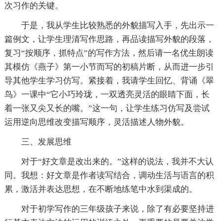
次习作的关键。
于是，我从学生比较熟悉的外貌描写入手，先出示一
篇例文，让学生理清写作思路，再品读描写外貌的段落，
复习“按顺序，抓特点”的写作方法，然后请一名优生朗读
其模仿《燕子》第一小节而写的初稿片断，从而进一步引
导其他学生学习仿写。紧接着，我请学生回忆、背诵《翠
鸟》一课中“它小巧玲珑，一双透亮灵活的眼睛下面，长
着一张又尖又长的嘴。”这一句，让学生练习仿写及尝试
运用逆向思维改变描写顺序，灵活描述人物外貌。
三、发展思维
对于“好文章是改出来的。”这样的说法，我并不大认
同。我想：好文章是作者读写结合，调动生活与语言的积
累，激活并表达思想，在不断地练笔中水到渠成的。
对于初学写作的三年级孩子来说，除了有必要坚持进