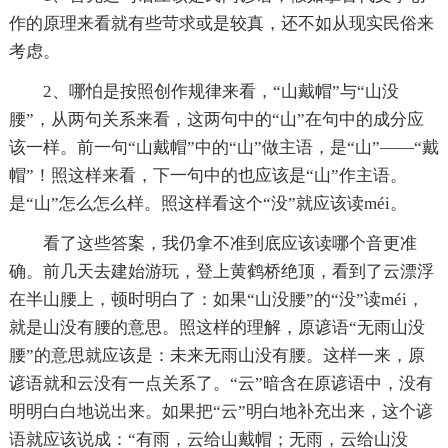
作的原理来看就有些苛求或是较真，还不如从现实民俗来
考虑。
2、哪怕是按照创作规律来看，“山戴帽”与“山没
腰”，从两句关系来看，这两句中的“山”在句中的成分应
该一样。前一句“山戴帽”中的“山”做主语，是“山”——“戴
帽”！照这样来看，下一句中的也应该是“山”作主语。
是“山”怎么怎么样。照这样看这个“没”就应该读méi。
看了这些答案，我仍拿不准到底应该读哪个音更准
确。前几天去建始游玩，登上黄鹤桥绝顶，看到了云漂浮
在半山腰上，顿时明白了：如果“山没腰”的“没”读méi，
就是山没有腰的意思。照这样的理解，原谚语“无雨山没
腰”的意思就应该是：未来无雨山没有腰。这样一来，原
谚语就和云没有一点关系了。“云”暗含在原谚语中，没有
明明白白地说出来。如果把“云”明白地补充出来，这个谚
语就应该说成：“有雨，云给山戴帽；无雨，云给山没