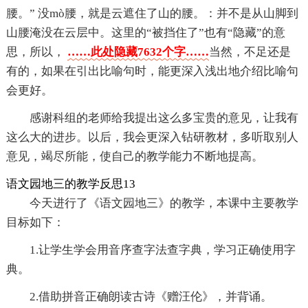
腰。” 没mò腰，就是云遮住了山的腰。：并不是从山脚到
山腰淹没在云层中。这里的“被挡住了”也有“隐藏”的意
思，所以，
……此处隐藏7632个字……
当然，不足还是
有的，如果在引出比喻句时，能更深入浅出地介绍比喻句
会更好。
感谢科组的老师给我提出这么多宝贵的意见，让我有
这么大的进步。以后，我会更深入钻研教材，多听取别人
意见，竭尽所能，使自己的教学能力不断地提高。
语文园地三的教学反思13
今天进行了《语文园地三》的教学，本课中主要教学
目标如下：
1.让学生学会用音序查字法查字典，学习正确使用字
典。
2.借助拼音正确朗读古诗《赠汪伦》，并背诵。