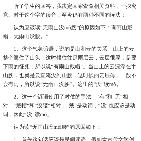
听了学生的回答，我决定回家查查相关资料，一探究
竟。对于这个字的读音，至今仍有两种不同的读法：
认为应该读“无雨山没mò腰”的原因如下：有雨山戴
帽，无雨山没腰。”
1、这个气象谚语，说的是山和云的关系。山上的云
整个遮住了山头，这时候往往是雨层云，云层很厚，是要
下雨的征兆，所以说“有雨山戴帽”。当山上的云漂浮在半
山腰，也就是云直淹没到山腰，这时候的云层薄，一般不
会有雨，所以说“无雨山没腰”。这里的“没”读mò。
2、这一个谚语使用了对仗的手法。“有”和“无”相
对，“戴帽”和“没腰”相对，“戴”是动词，“没”也应该是动
词，因此“没”读mò。
认为读“无雨山没méi腰”的原因如下：
1、首先这句话应该是民间谚语，假如拿古代文学创