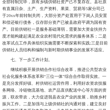
全部转制完毕，原有乡镇供销社资产己不复存在。县社原
有直属日杂、土产、生产资料、果菜、贸易等5家分司已
于20xx年前转制关闭，大部分资产处置用于下岗人员安置
和偿还银行债务，仅存部分资产已被县政府平调为国有资
产。目前供销社一是服务基础薄弱，需要加大资金扶持力
度才能构建起满足农业农村现代化需求的服务体系；二是
改革试点工作具体组织实施需要不断探索和实践;三是目前
供销社人员结构和编制与新时期供销事业的发展不适应。
七、下一步工作计划。
继续积极开展供销合作社综合改革，推进公共型农业
社会化服务体系改革和“三位一体”综合合作取得实效。一
是充分发挥好镇、村供销社运营作用，利用好农资农技服
务网络、冷链物流基地、农产品直供配送中心等方面的资
源，联农带农，大力促进我县农业产业的发展，助推乡村
振兴工作。二是加强与上级供销社的沟通对接，建立良好